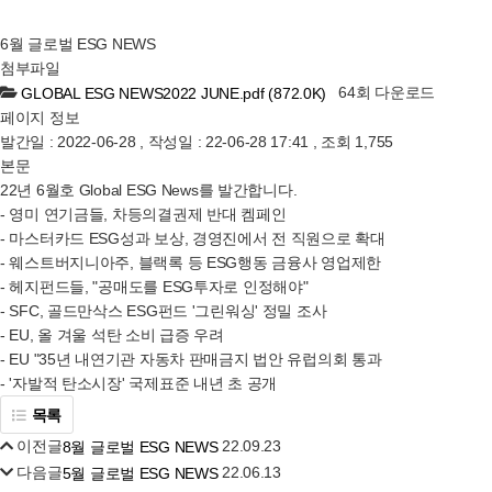
6월 글로벌 ESG NEWS
첨부파일
64회 다운로드
GLOBAL ESG NEWS2022 JUNE.pdf
(872.0K)
페이지 정보
발간일 : 2022-06-28 ,
작성일 : 22-06-28 17:41
,
조회 1,755
본문
22년 6월호 Global ESG News를 발간합니다.
- 영미 연기금들, 차등의결권제 반대 켐페인
- 마스터카드 ESG성과 보상, 경영진에서 전 직원으로 확대
- 웨스트버지니아주, 블랙록 등 ESG행동 금융사 영업제한
- 헤지펀드들, "공매도를 ESG투자로 인정해야"
- SFC, 골드만삭스 ESG펀드 '그린워싱' 정밀 조사
- EU, 올 겨울 석탄 소비 급증 우려
- EU "35년 내연기관 자동차 판매금지 법안 유럽의회 통과
- '자발적 탄소시장' 국제표준 내년 초 공개
목록
이전글
22.09.23
8월 글로벌 ESG NEWS
다음글
22.06.13
5월 글로벌 ESG NEWS